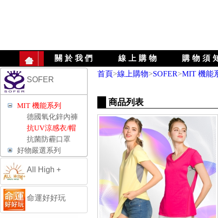
關於我們
線上購物
購物須
首頁
>
線上購物
>
SOFER
>
MIT 機能
SOFER
商品列表
MIT 機能系列
德國氧化鋅內褲
抗UV涼感衣/帽
抗菌防霾口罩
好物嚴選系列
All High +
命運好好玩