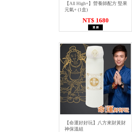
【All High+】營養師配方 堅果
元氣+ (1盒)
NT$ 1680
【命運好好玩】八方來財黃財
神保溫組