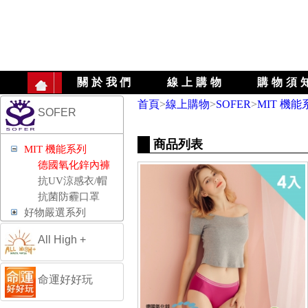
關於我們
線上購物
購物須
首頁
>
線上購物
>
SOFER
>
MIT 機能
SOFER
商品列表
MIT 機能系列
德國氧化鋅內褲
抗UV涼感衣/帽
抗菌防霾口罩
好物嚴選系列
All High +
命運好好玩